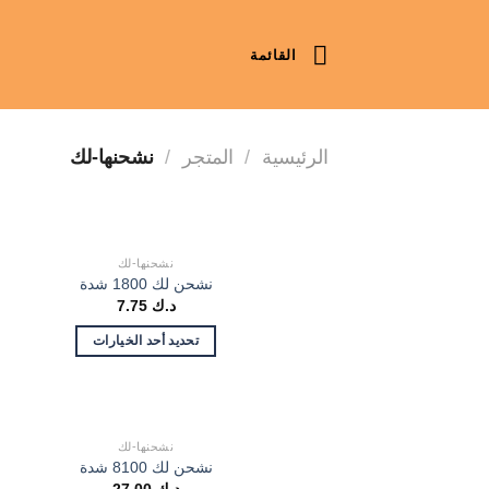
خطي
لمحتوى
القائمة
الرئيسية
/
المتجر
/
نشحنها-لك
نشحنها-لك
نشحن لك 1800 شدة
د.ك
7.75
تحديد أحد الخيارات
نشحنها-لك
نشحن لك 8100 شدة