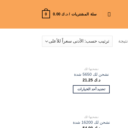
0
سلة المشتريات /
د.ك
0.00
تم
الفرز
حسب
السعر:
الأدنى
نشحنها-لك
نشحن لك 5650 شدة
إلى
د.ك
21.25
الأعلى
تحديد أحد الخيارات
نشحنها-لك
نشحن لك 16200 شدة