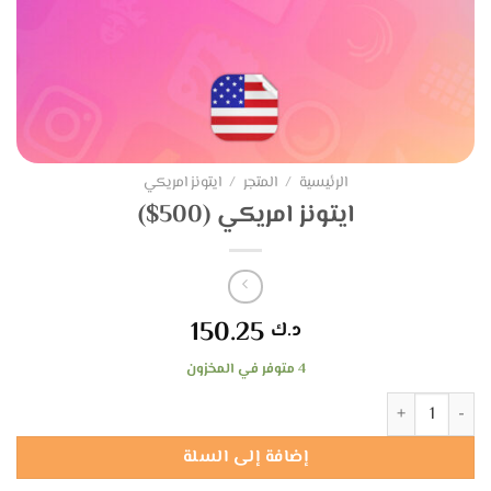
الرئيسية
/
المتجر
/
ايتونز امريكي
ايتونز امريكي (500$)
150.25
د.ك
4 متوفر في المخزون
كمية ايتونز امريكي (500$)
إضافة إلى السلة